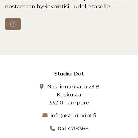
nostamaan hyvinvointisi uudelle tasolle.
Studio Dot
Näsilinnankatu 23 B
Keskusta
33210 Tampere
info@studiodot.fi
041 4718366